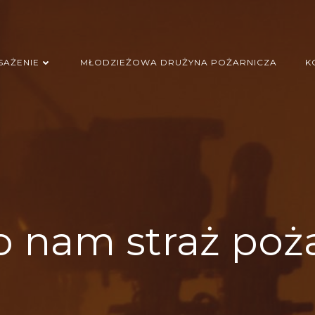
AŻENIE
MŁODZIEŻOWA DRUŻYNA POŻARNICZA
K
o nam straż poż