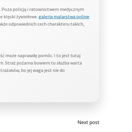
ie. Poza policją i ratownictwem medycznym
e klęski żywiołowe.
galeria malarstwa online
także odpowiednich cech charakteru takich,
ość może naprawdę pomóc. I to jest tutaj
em. Straż pożarna bowiem to służba warta
rażaków, bo jej waga jest nie do
Post
Next post