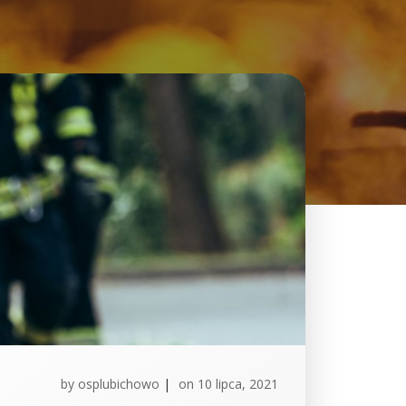
by
osplubichowo
|
on
10 lipca, 2021