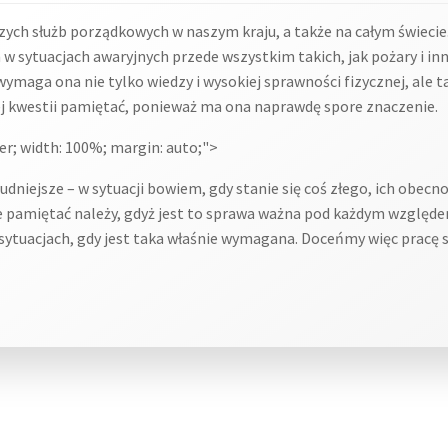
jszych służb porządkowych w naszym kraju, a także na całym świec
sytuacjach awaryjnych przede wszystkim takich, jak pożary i inn
ymaga ona nie tylko wiedzy i wysokiej sprawności fizycznej, ale 
ej kwestii pamiętać, ponieważ ma ona naprawdę spore znaczenie.
er; width: 100%; margin: auto;">
udniejsze – w sytuacji bowiem, gdy stanie się coś złego, ich obecn
e pamiętać należy, gdyż jest to sprawa ważna pod każdym względ
sytuacjach, gdy jest taka właśnie wymagana. Doceńmy więc pracę st