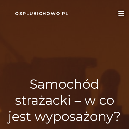
Skip
to
OSPLUBICHOWO.PL
content
Samochód
strażacki – w co
jest wyposażony?