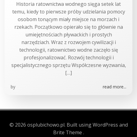
Historia ratownictwa wodnego sięga setek lat
temu, kiedy to pierwsze próby udzielania pomocy
osobom tonącym miały miejsce na morzach i
rzekach. Początkowo opierało się to głównie na
umiejętnościach pływackich i prostych
narzędziach. Wraz z rozwojem cywilizacji i
technologii, ratownictwo wodne zaczęło się
profesjonalizować. Rozwój technologii i
specjalistycznego sprzętu Współczesne wyzwania,
[…]
by
read more...
© 2026 osplubichowo.pl. Built using WordPress and
Brite Theme .