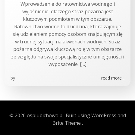
Wprowadzenie do ratownictwa wodnego i
wyjaśnienie, dlaczego straż pożarna jest
kluczowym podmiotem w tym obszarze.
Ratownictwo wodne to dziedzina, która zajmuje
się udzielaniem pomocy osobom znajdującym się
w trudnej sytuacji na akwenach wodnych. Straż
pożarna odgrywa kluczową rolę w tym obszarze
ze względu na swoje specjalistyczne umiejętności i
wyposażenie. […]
by
read more...
© 2026 osplubichowo.pl. Built using WordPress and
Brite Theme .