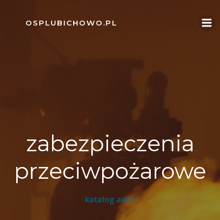
Skip
to
OSPLUBICHOWO.PL
content
zabezpieczenia
przeciwpożarowe
katalog avon